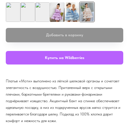
Добавить в корзину
Купить на Wildberries
Платье «Моти» выполнено из лёгкой шелковой органзы и сочетает
элегантность с воздушностью. Приталенный верх с открытыми
плечами, бархатными бретелями и рукавами-фонариками
подчёркивает изящество. Акцентный бант на спинке обеспечивает
идеальную посадку, а низ из подкрученных ярусов мягко струится и
переливается благодаря шелку. Подклад из 100% хлопка дарит
комфорт и нежность для кожи.