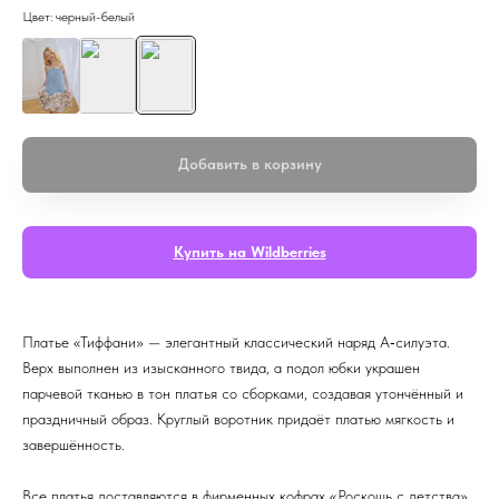
Цвет: черный-белый
Добавить в корзину
Купить на Wildberries
Платье «Тиффани» — элегантный классический наряд А‑силуэта.
Верх выполнен из изысканного твида, а подол юбки украшен
парчевой тканью в тон платья со сборками, создавая утончённый и
праздничный образ. Круглый воротник придаёт платью мягкость и
завершённость.
Все платья доставляются в фирменных кофрах «Роскошь с детства»,