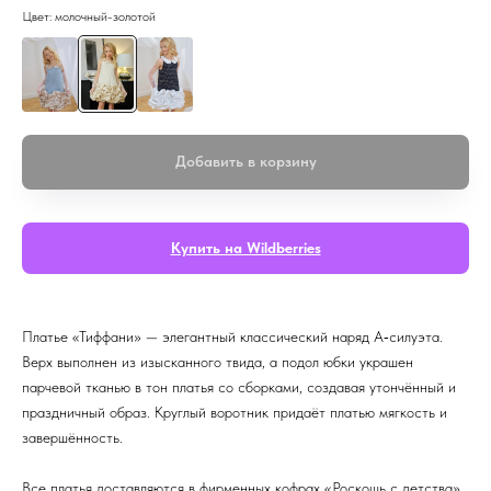
Цвет: молочный-золотой
Добавить в корзину
Купить на Wildberries
Платье «Тиффани» — элегантный классический наряд А‑силуэта.
Верх выполнен из изысканного твида, а подол юбки украшен
парчевой тканью в тон платья со сборками, создавая утончённый и
праздничный образ. Круглый воротник придаёт платью мягкость и
завершённость.
Все платья доставляются в фирменных кофрах «Роскошь с детства»,